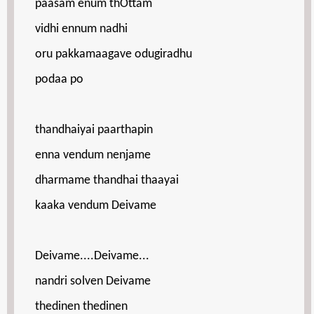
paasam enum thOttam
vidhi ennum nadhi
oru pakkamaagave odugiradhu
podaa po
thandhaiyai paarthapin
enna vendum nenjame
dharmame thandhai thaayai
kaaka vendum Deivame
Deivame....Deivame...
nandri solven Deivame
thedinen thedinen