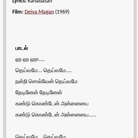
Lyrics:
Kanadasan
Film:
Deiva Magan
(1969)
பாடல்
ஹ ஹ ஹா....
தெய்வமே... தெய்வமே....
நன்றி சொல்வேன் தெய்வமே
தேடினேன் தேடினேன்
கண்டு கொண்டேன் அன்னையை
கண்டு கொண்டேன் அன்னையை.....
தெய்வமே... தெய்வமே....