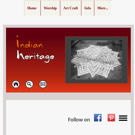
Home
Worship
Art Craft
Info
More...
Follow on