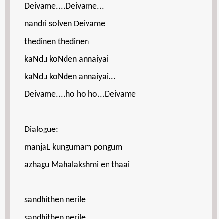
Deivame....Deivame...
nandri solven Deivame
thedinen thedinen
kaNdu koNden annaiyai
kaNdu koNden annaiyai...
Deivame....ho ho ho...Deivame
Dialogue:
manjaL kungumam pongum
azhagu Mahalakshmi en thaai
sandhithen nerile
sandhithen nerile