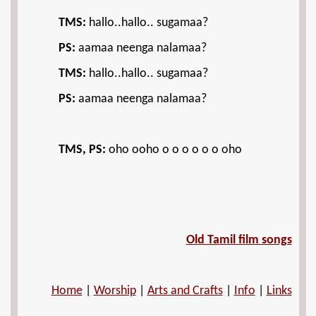
TMS:
hallo..hallo.. sugamaa?
PS:
aamaa neenga nalamaa?
TMS:
hallo..hallo.. sugamaa?
PS:
aamaa neenga nalamaa?
TMS, PS:
oho ooho o o o o o o oho
Old Tamil film songs
Home
|
Worship
|
Arts and Crafts
|
Info
|
Links