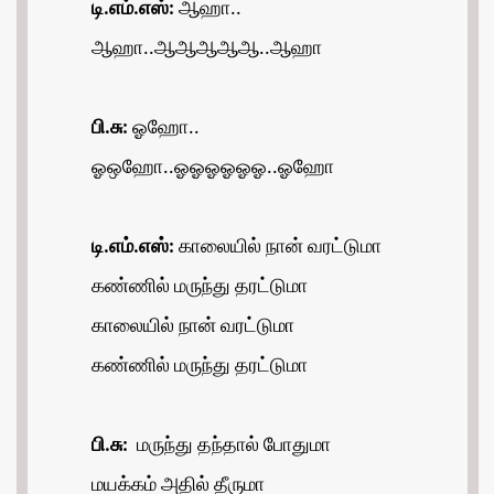
டி.எம்.எஸ்:
ஆஹா..
ஆஹா..ஆஆஆஆஆ..ஆஹா
பி.சு:
ஓஹோ..
ஓஒஹோ..ஓஓஓஓஓஓ..ஓஹோ
டி.எம்.எஸ்:
காலையில் நான் வரட்டுமா
கண்ணில் மருந்து தரட்டுமா
காலையில் நான் வரட்டுமா
கண்ணில் மருந்து தரட்டுமா
பி.சு:
மருந்து தந்தால் போதுமா
மயக்கம் அதில் தீருமா