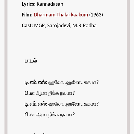
Lyrics:
Kannadasan
Film:
Dharmam Thalai kaakum
(1963)
Cast:
MGR, Sarojadevi, M.R.Radha
பாடல்
டி.எம்.எஸ்:
ஹலோ..ஹலோ..சுகமா?
பி.சு:
ஆமா நீங்க நலமா?
டி.எம்.எஸ்:
ஹலோ..ஹலோ..சுகமா?
பி.சு:
ஆமா நீங்க நலமா?