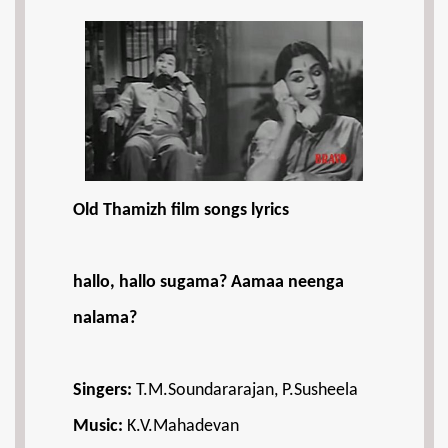
Old Thamizh film songs lyrics
hallo, hallo sugama? Aamaa neenga
nalama?
Singers:
T.M.Soundararajan, P.Susheela
Music:
K.V.Mahadevan