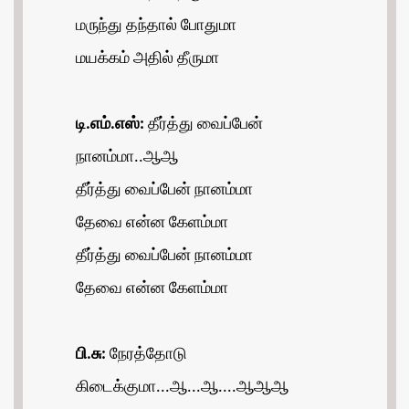
மருந்து தந்தால் போதுமா
மயக்கம் அதில் தீருமா
டி.எம்.எஸ்:
தீர்த்து வைப்பேன்
நானம்மா..ஆஆ
தீர்த்து வைப்பேன் நானம்மா
தேவை என்ன கேளம்மா
தீர்த்து வைப்பேன் நானம்மா
தேவை என்ன கேளம்மா
பி.சு:
நேரத்தோடு
கிடைக்குமா...ஆ...ஆ....ஆஆஆ