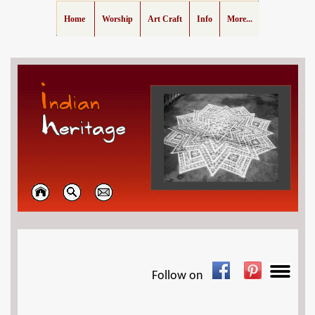
Home
Worship
Art Craft
Info
More...
Follow on