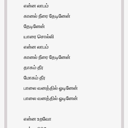
என்ன லாபம்
கானல் நீரை தேடினேன்
தேடினேன்
யாரை சொல்லி
என்ன லாபம்
கானல் நீரை தேடினேன்
தாகம் தீர
மோகம் தீர
பாலை வனத்தில் ஓடினேன்
பாலை வனத்தில் ஓடினேன்
என்ன உறவோ