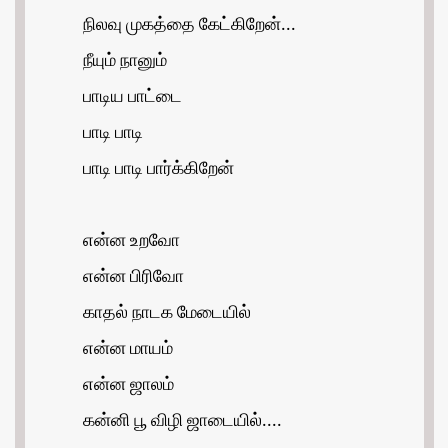
நிலவு முகத்தை கேட்கிறேன்...
நீயும் நானும்
பாடிய பாட்டை
பாடி பாடி
பாடி பாடி பார்க்கிறேன்
என்ன உறவோ
என்ன பிரிவோ
காதல் நாடக மேடையில்
என்ன மாயம்
என்ன ஜாலம்
கன்னி பூ விழி ஜாடையில்....