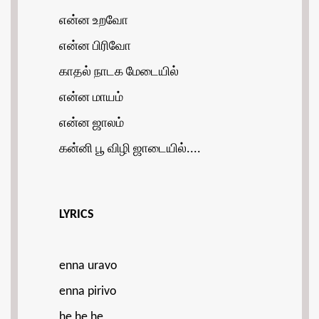
என்ன உறவோ
என்ன பிரிவோ
காதல் நாடக மேடையில்
என்ன மாயம்
என்ன ஜாலம்
கன்னி பூ விழி ஜாடையில்....
LYRICS
enna uravo
enna pirivo
he he he