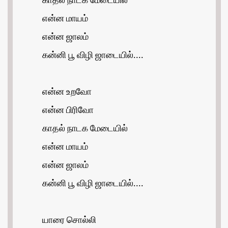
காதல் நாடக மேடையில்
என்ன மாயம்
என்ன ஜாலம்
கன்னி பூ விழி ஜாடையில்....
என்ன உறவோ
என்ன பிரிவோ
காதல் நாடக மேடையில்
என்ன மாயம்
என்ன ஜாலம்
கன்னி பூ விழி ஜாடையில்....
யாரை சொல்லி