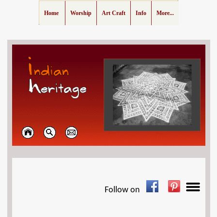
Home
Worship
Art Craft
Info
More...
Follow on