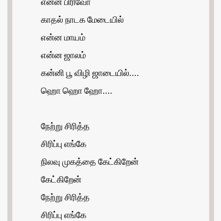
என்ன பிரிவோ
காதல் நாடக மேடையில்
என்ன மாயம்
என்ன ஜாலம்
கன்னி பூ விழி ஜாடையில்....
ஹொ ஹொ ஹோ....
நேற்று சிரித்த
சிரிப்பு எங்கே
நிலவு முகத்தை கேட்கிறேன்
கேட்கிறேன்
நேற்று சிரித்த
சிரிப்பு எங்கே