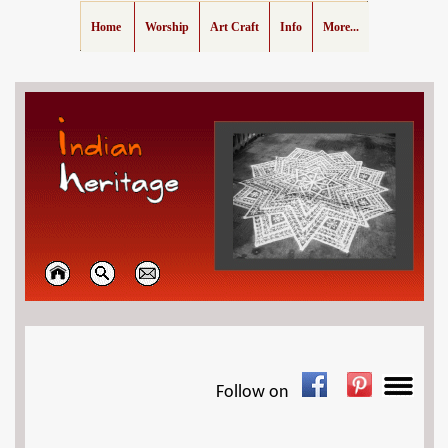
Home
Worship
Art Craft
Info
More...
Follow on