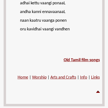
adhai kettu vaangi ponaaL
andha kanni ennavaanaaL
naan kaatru vaanga ponen
oru kavidhai vaangi vandhen
Old Tamil film songs
Home
|
Worship
|
Arts and Crafts
|
Info
|
Links