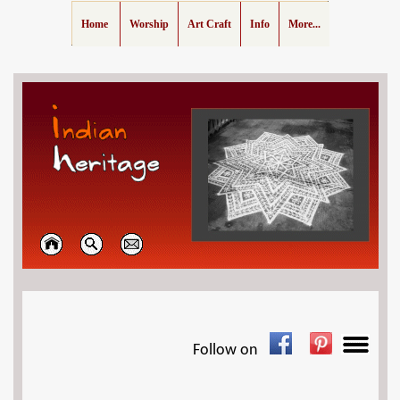
Home
Worship
Art Craft
Info
More...
Follow on