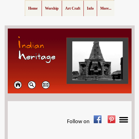
Home
Worship
Art Craft
Info
More...
Follow on