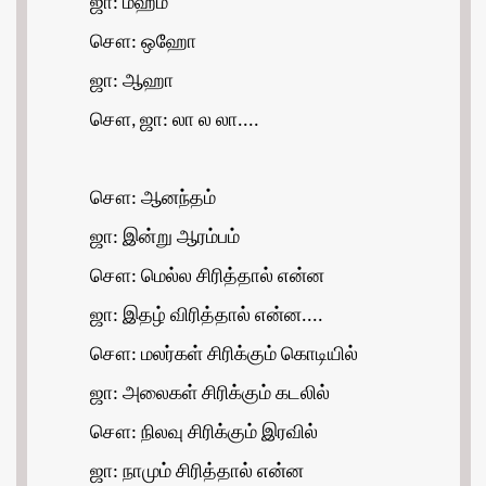
ஜா: ம்ஹ்ம்
சௌ: ஒஹோ
ஜா: ஆஹா
சௌ, ஜா: லா ல லா....
சௌ: ஆனந்தம்
ஜா: இன்று ஆரம்பம்
சௌ: மெல்ல சிரித்தால் என்ன
ஜா: இதழ் விரித்தால் என்ன....
சௌ: மலர்கள் சிரிக்கும் கொடியில்
ஜா: அலைகள் சிரிக்கும் கடலில்
சௌ: நிலவு சிரிக்கும் இரவில்
ஜா: நாமும் சிரித்தால் என்ன