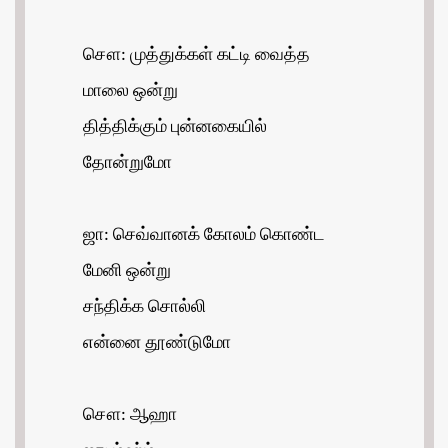
சௌ: முத்துக்கள் கட்டி வைத்த
மாலை ஒன்று
தித்திக்கும் புன்னகையில்
தோன்றுமோ
ஜா: செவ்வானக் கோலம் கொண்ட
மேனி ஒன்று
சந்திக்க சொல்லி
என்னை தூண்டுமோ
சௌ: ஆஹா