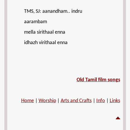
TMS, SJ: aanandham.. indru
aarambam
mella sirithaal enna
idhazh virithaal enna
Old Tamil film songs
Home
|
Worship
|
Arts and Crafts
|
Info
|
Links