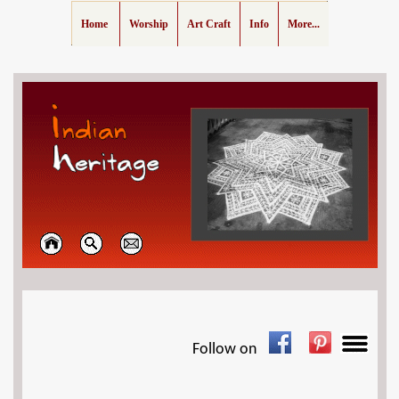
Home
Worship
Art Craft
Info
More...
Follow on