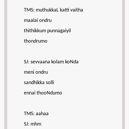
TMS: muthukkaL katti vaitha
maalai ondru
thithikkum punnagaiyil
thondrumo
SJ: sevvaana kolam koNda
meni ondru
sandhikka solli
ennai thooNdumo
TMS: aahaa
SJ: mhm