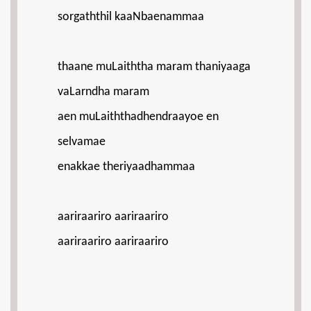
sorgaththil kaaNbaenammaa
thaane muLaiththa maram thaniyaaga
vaLarndha maram
aen muLaiththadhendraayoe en
selvamae
enakkae theriyaadhammaa
aariraariro aariraariro
aariraariro aariraariro