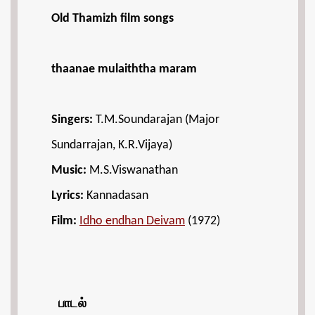
Old Thamizh film songs
thaanae mulaiththa maram
Singers:
T.M.Soundarajan (Major
Sundarrajan, K.R.Vijaya)
Music:
M.S.Viswanathan
Lyrics:
Kannadasan
Film:
Idho endhan Deivam
(1972)
பாடல்