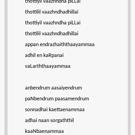
thottiyil vaazhndha piLLai
thottilil vaazhndhadhillai
thottiyil vaazhndha piLLai
thottilil vaazhndhadhillai
appan endrazhaiththaayammaa
adhil en kaRpanai
vaLarththaayammaa
anbendrum aasaiyendrum
paNbendrum paasamendrum
sonnadhai kaettaenammaa
adhai naan sorgaththil
kaaNbaenammaa