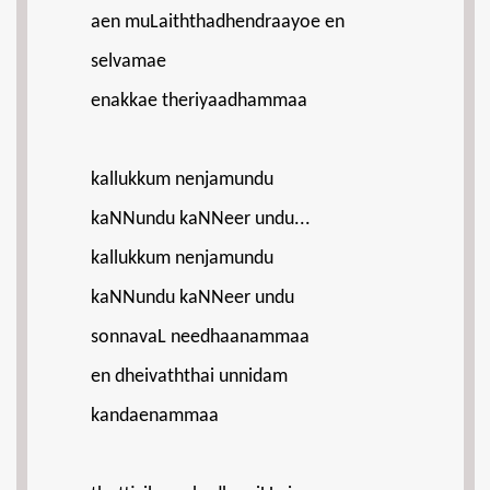
aen muLaiththadhendraayoe en
selvamae
enakkae theriyaadhammaa
kallukkum nenjamundu
kaNNundu kaNNeer undu...
kallukkum nenjamundu
kaNNundu kaNNeer undu
sonnavaL needhaanammaa
en dheivaththai unnidam
kandaenammaa