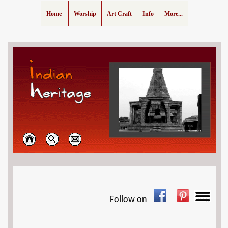
Home
Worship
Art Craft
Info
More...
Follow on