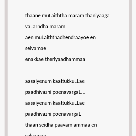
thaane muLaiththa maram thaniyaaga
vaLarndha maram
aen muLaiththadhendraayoe en
selvamae
enakkae theriyaadhammaa
aasaiyenum kaattukkuLLae
paadhivazhi poenavargaL...
aasaiyenum kaattukkuLLae
paadhivazhi poenavargaL
thaan seidha paavam ammaa en