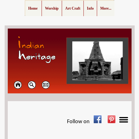
Home
Worship
Art Craft
Info
More...
Follow on