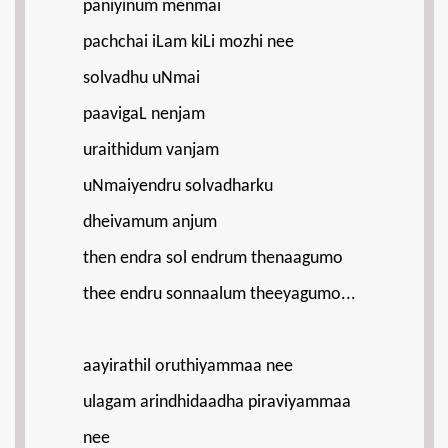
paniyinum menmai
pachchai iLam kiLi mozhi nee
solvadhu uNmai
paavigaL nenjam
uraithidum vanjam
uNmaiyendru solvadharku
dheivamum anjum
then endra sol endrum thenaagumo
thee endru sonnaalum theeyagumo...
aayirathil oruthiyammaa nee
ulagam arindhidaadha piraviyammaa
nee