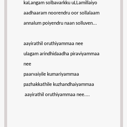
kaLangam solbavarkku uLLamillaiyo
aadhaaram noorendru oor sollalaam
annalum poiyendru naan solluven...
aayirathil oruthiyammaa nee
ulagam arindhidaadha piraviyammaa
nee
paarvaiyile kumariyammaa
pazhakkathile kuzhandhaiyammaa
aayirathil oruthiyammaa nee....