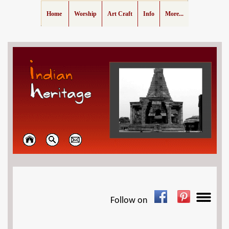
Home
Worship
Art Craft
Info
More...
Follow on