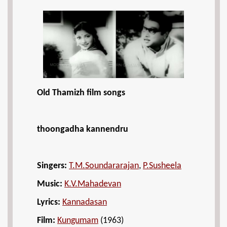
Old Thamizh film songs
thoongadha kannendru
Singers:
T.M.Soundararajan
,
P.Susheela
Music:
K.V.Mahadevan
Lyrics:
Kannadasan
Film:
Kungumam
(1963)