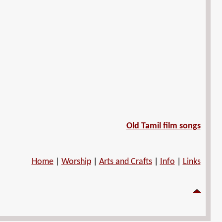
Old Tamil film songs
Home
|
Worship
|
Arts and Crafts
|
Info
|
Links