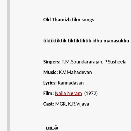
Old Thamizh film songs
tiktiktiktik
tiktiktiktik idhu manasukku
Singers:
T.M.Soundararajan, P.Susheela
Music:
K.V.Mahadevan
Lyrics:
Kannadasan
Film:
Nalla Neram
(1972)
Cast:
MGR, K.R.Vijaya
பாடல்