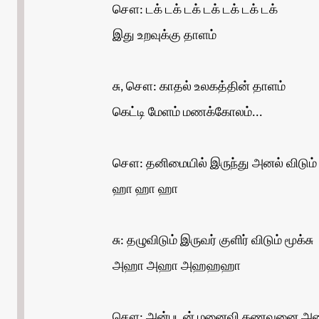
சௌ: டக் டக் டக் டக் டக் டக் டக்
இது உறவுக்கு தாளம்
சு, சௌ: காதல் உலகத்தின் தாளம்
கெட்டி மேளம் மணக்கோலம்...
சௌ: தனிமையில் இருந்து அனல் விடும் ம
ஹா ஹா ஹா
சு: தழுவிடும் இருவர் குளிர் விடும் மூக்சு
அஹா அஹா அஹஹஹா
சௌ: அன்புடன் மனைவி கணவனை அழை