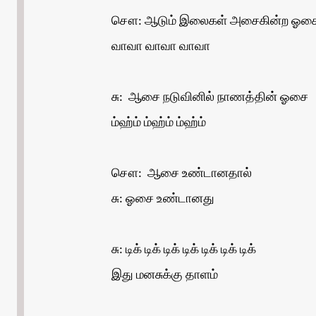
சௌ: ஆடும் இலைகள் அசைகின்ற ஓச
வாவா வாவா வாவா
சு: ஆசை நடுவினில் நாணத்தின் ஓசை
ம்ஹ்ம் ம்ஹ்ம் ம்ஹ்ம்
சௌ: ஆசை உண்டானதால்
சு: ஓசை உண்டானது
சு: டிக் டிக் டிக் டிக் டிக் டிக் டிக்
இது மனசுக்கு தாளம்