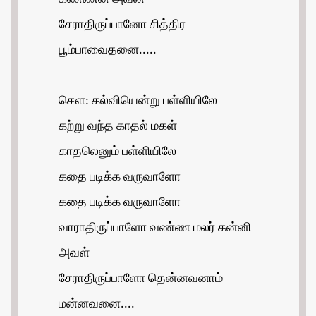
சேராதிருப்பானோ சித்திர
பூம்பாவைதனை.....
சௌ: கல்வியென்று பள்ளியிலே
கற்று வந்த காதல் மகள்
காதலெனும் பள்ளியிலே
கதை படிக்க வருவாளோ
கதை படிக்க வருவாளோ
வாராதிருப்பாளோ வண்ண மலர் கன்னி
அவள்
சேராதிருப்பாளோ தென்னவனாம்
மன்னவனை....