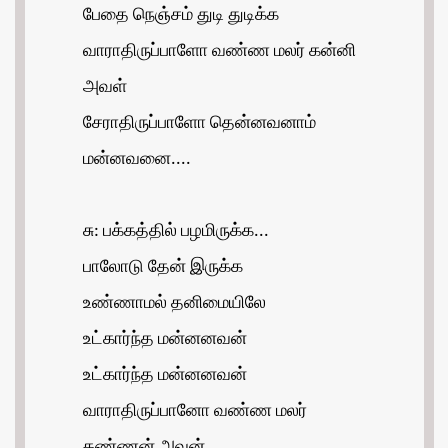
பேதை நெஞ்சம் துடி துடிக்க
வாராதிருப்பாளோ வண்ண மலர் கன்னி
அவள்
சேராதிருப்பாளோ தென்னவனாம்
மன்னவனை....
சு: பக்கத்தில் பழமிருக்க...
பாலோடு தேன் இருக்க
உண்ணாமல் தனிமையிலே
உட்கார்ந்த மன்னனவன்
உட்கார்ந்த மன்னனவன்
வாராதிருப்பானோ வண்ண மலர்
கண்ணன் அவன்