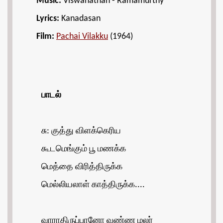
Music:
Viswanathan - Ramamurthy
Lyrics:
Kanadasan
Film:
Pachai Vilakku
(1964)
பாடல்
சு: குத்து விளக்கெரிய
கூடமெங்கும் பூ மணக்க
மெத்தை விரித்திருக்க
மெல்லியலாள் காத்திருக்க....
வாராதிருப்பானோ வண்ண மலர்