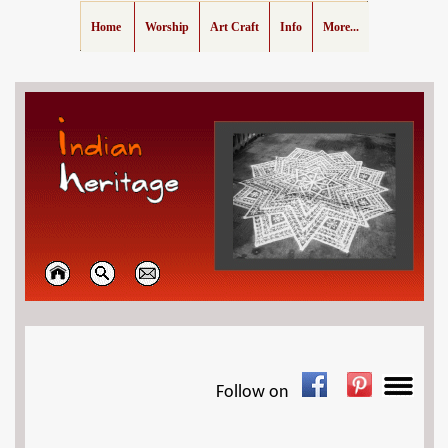
Home
Worship
Art Craft
Info
More...
Follow on