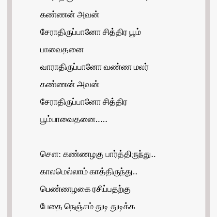
கண்ணன் அவன்
சேராதிருப்பானோ சித்திர பூம்
பாவைதனை
வாராதிருப்பானோ வண்ண மலர்
கண்ணன் அவன்
சேராதிருப்பானோ சித்திர
பூம்பாவைதனை.....
சௌ: கண்ணழகு பார்த்திருந்து..
காலமெல்லாம் காத்திருந்து..
பெண்ணழகை ரசிப்பதற்கு
பேதை நெஞ்சம் துடி துடிக்க