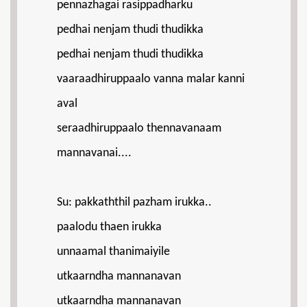
pennazhagai rasippadharku
pedhai nenjam thudi thudikka
pedhai nenjam thudi thudikka
vaaraadhiruppaalo vanna malar kanni
aval
seraadhiruppaalo thennavanaam
mannavanai....
Su: pakkaththil pazham irukka..
paalodu thaen irukka
unnaamal thanimaiyile
utkaarndha mannanavan
utkaarndha mannanavan