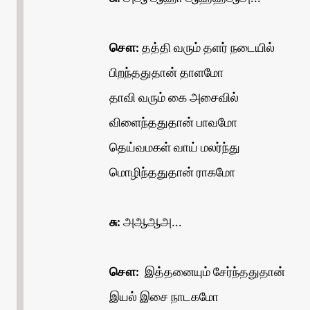
சௌ:
தத்தி வரும் தளர் நடையில்
பிறந்ததுதான் தாளமோ
தாவி வரும் கை அசைவில்
விளைந்ததுதான் பாவமோ
தெய்வமகள் வாய் மலர்ந்து
மொழிந்ததுதான் ராகமோ
சு:
அஆஆஅ...
சௌ:
இத்தனையும் சேர்ந்ததுதான்
இயல் இசை நாடகமோ