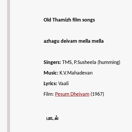
Old Thamizh film songs
azhagu deivam mella mella
Singers:
TMS, P.Susheela (humming)
Music:
K.V.Mahadevan
Lyrics:
Vaali
Film:
Pesum Dheivam
(1967)
பாடல்