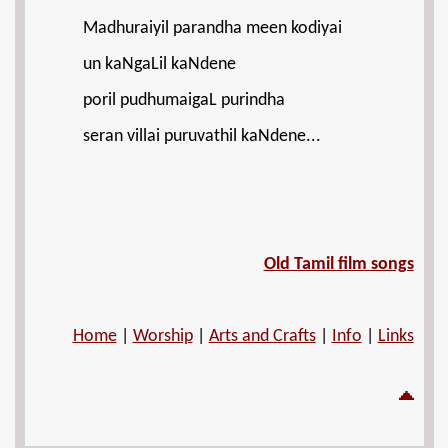
Madhuraiyil parandha meen kodiyai
un kaNgaLil kaNdene
poril pudhumaigaL purindha
seran villai puruvathil kaNdene...
Old Tamil film songs
Home
|
Worship
|
Arts and Crafts
|
Info
|
Links