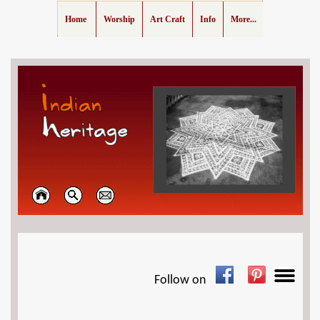
Home
Worship
Art Craft
Info
More...
Follow on