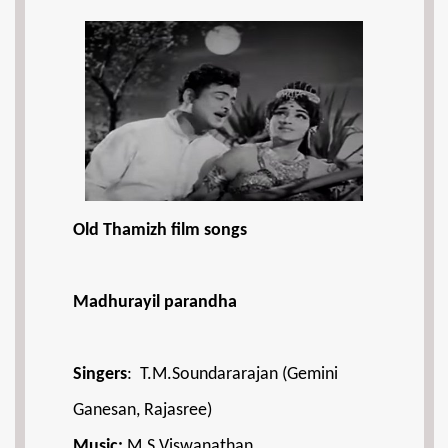
Old Thamizh film songs
Madhurayil parandha
Singers
: T.M.Soundararajan (Gemini
Ganesan, Rajasree)
Music:
M.S.Viswanathan