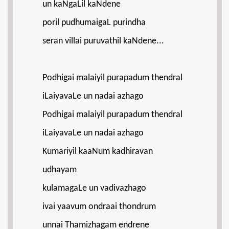
un kaNgaLil kaNdene
poril pudhumaigaL purindha
seran villai puruvathil kaNdene...
Podhigai malaiyil purapadum thendral
iLaiyavaLe un nadai azhago
Podhigai malaiyil purapadum thendral
iLaiyavaLe un nadai azhago
Kumariyil kaaNum kadhiravan
udhayam
kulamagaLe un vadivazhago
ivai yaavum ondraai thondrum
unnai Thamizhagam endrene