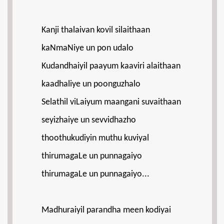
Kanji thalaivan kovil silaithaan
kaNmaNiye un pon udalo
Kudandhaiyil paayum kaaviri alaithaan
kaadhaliye un poonguzhalo
Selathil viLaiyum maangani suvaithaan
seyizhaiye un sevvidhazho
thoothukudiyin muthu kuviyal
thirumagaLe un punnagaiyo
thirumagaLe un punnagaiyo...
Madhuraiyil parandha meen kodiyai