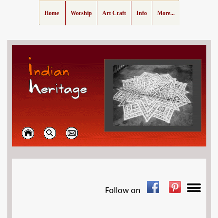
Home
Worship
Art Craft
Info
More...
Follow on