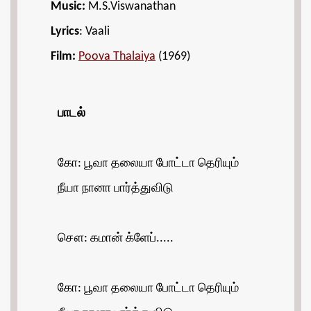
Music:
M.S.Viswanathan
Lyrics
: Vaali
Film:
Poova Thalaiya
(1969)
பாடல்
கோ: பூவா தலையா போட்டா தெரியும்
நீயா நானா பார்த்துவிடு
சௌ: கமான் க்ளேப்.....
கோ: பூவா தலையா போட்டா தெரியும்