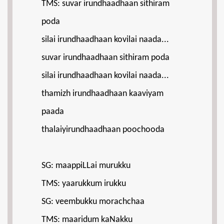
TMS: suvar irundhaadhaan sithiram
poda
silai irundhaadhaan kovilai naada...
suvar irundhaadhaan sithiram poda
silai irundhaadhaan kovilai naada...
thamizh irundhaadhaan kaaviyam
paada
thalaiyirundhaadhaan poochooda
SG: maappiLLai murukku
TMS: yaarukkum irukku
SG: veembukku morachchaa
TMS: maaridum kaNakku