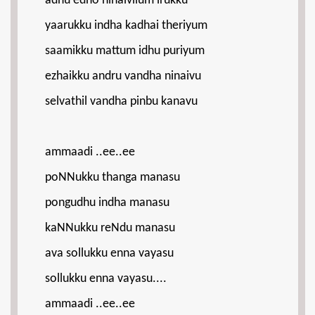
adhu edho ninaivilum irukku
yaarukku indha kadhai theriyum
saamikku mattum idhu puriyum
ezhaikku andru vandha ninaivu
selvathil vandha pinbu kanavu
ammaadi ..ee..ee
poNNukku thanga manasu
pongudhu indha manasu
kaNNukku reNdu manasu
ava sollukku enna vayasu
sollukku enna vayasu....
ammaadi ..ee..ee