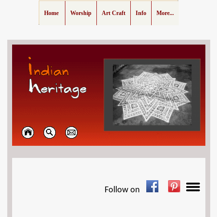
Home
Worship
Art Craft
Info
More...
Follow on