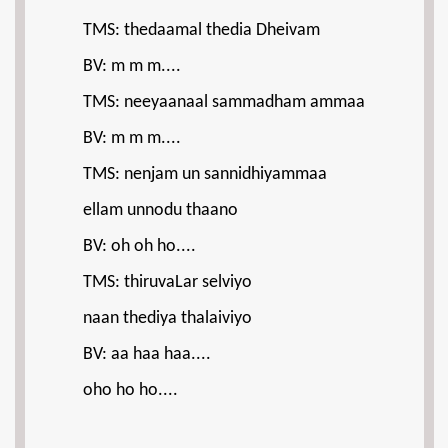
TMS: thedaamal thedia Dheivam
BV: m m m....
TMS: neeyaanaal sammadham ammaa
BV: m m m....
TMS: nenjam un sannidhiyammaa
ellam unnodu thaano
BV: oh oh ho....
TMS: thiruvaLar selviyo
naan thediya thalaiviyo
BV: aa haa haa....
oho ho ho....