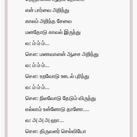
என் பார்வை அறிந்து
காலம் அறிந்த சேவை
மனதோடு காவல் இருந்து
வ: ம் ம் ம்...
சௌ: மணவாளன் ஆசை அறிந்து
வ: ம் ம் ம்...
சௌ: உறவோடு ஊடல் புரிந்து
வ: ம் ம் ம்...
சௌ: நிலவோடு தேடும் விருந்து
எல்லாம் உன்னோடு தானோ....
வ: அ அ அ ஹா...
சௌ: திருவளர் செல்வியோ