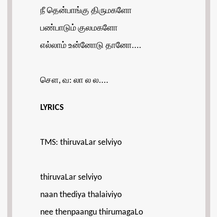
நீ தென்பாங்கு திருமகளோ
பண்பாடும் குலமகளோ
எல்லாம் உன்னோடு தானோ....
சௌ, வ: லா ல ல....
LYRICS
TMS: thiruvaLar selviyo
thiruvaLar selviyo
naan thediya thalaiviyo
nee thenpaangu thirumagaLo