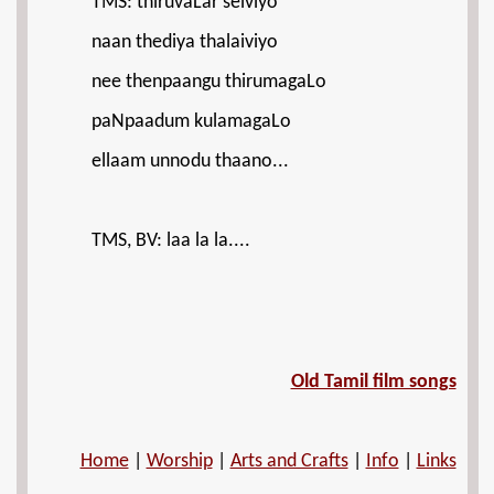
TMS: thiruvaLar selviyo
naan thediya thalaiviyo
nee thenpaangu thirumagaLo
paNpaadum kulamagaLo
ellaam unnodu thaano...
TMS, BV: laa la la....
Old Tamil film songs
Home
|
Worship
|
Arts and Crafts
|
Info
|
Links