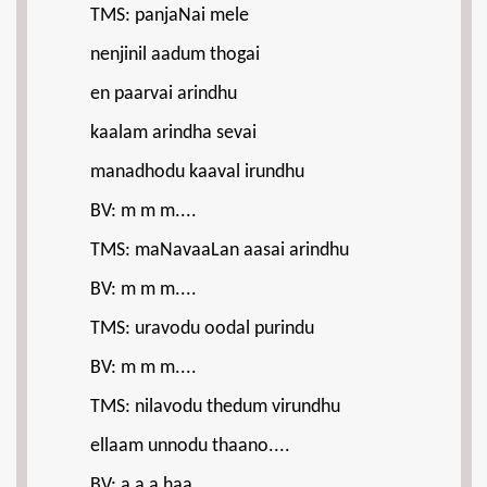
TMS: panjaNai mele
nenjinil aadum thogai
en paarvai arindhu
kaalam arindha sevai
manadhodu kaaval irundhu
BV: m m m....
TMS: maNavaaLan aasai arindhu
BV: m m m....
TMS: uravodu oodal purindu
BV: m m m....
TMS: nilavodu thedum virundhu
ellaam unnodu thaano....
BV: a a a haa...