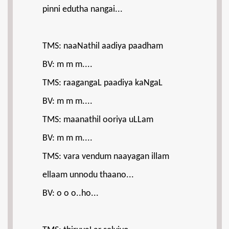
pinni edutha nangai...
TMS: naaNathil aadiya paadham
BV: m m m....
TMS: raagangaL paadiya kaNgaL
BV: m m m....
TMS: maanathil ooriya uLLam
BV: m m m....
TMS: vara vendum naayagan illam
ellaam unnodu thaano...
BV: o o o..ho...