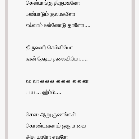
தென்பாங்கு திருமகளோ
பண்பாடும் குலமகளோ
எல்லாம் உன்னோடு தானோ....
திருவளர் செல்வியோ
நான் தேடிய தலைவியோ.....
வ: லா ல ல ல ல ல ல ல ல லா
ய ய ... ஹ்ம்ம்....
சௌ: ஆறு குணங்கள்
கொண்டவளாம் ஒரு பாவை
அது யாரோ எவரோ