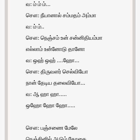
வ: ம் ம் ம்...
சௌ: நீயானால் சம்மதம் அம்மா
வ: ம் ம்..
சௌ: நெஞ்சம் உன் சன்னிதியம்மா
எல்லாம் உன்னோடு தானோ
வ: ஒஹ் ஒஹ் ....ஹோ...
சௌ: திருவளர் செல்வியோ
நான் தேடிய தலைவியோ...
வ: ஆ ஹா ஹா.....
ஒஹோ ஹோ ஹோ.....
சௌ: பஞ்சணை மேலே
நெஞ்சினில் ஆடும் தோகை