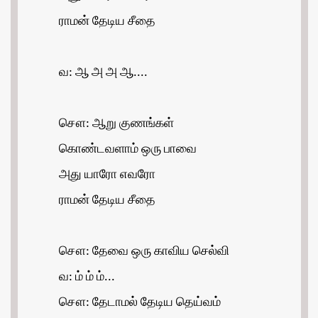
ராமன் தேடிய சீதை
வ: ஆ அ அ ஆ....
சௌ: ஆறு குணங்கள்
கொண்டவளாம் ஒரு பாவை
அது யாரோ எவரோ
ராமன் தேடிய சீதை
சௌ: தேவை ஒரு காவிய செல்வி
வ: ம் ம் ம்...
சௌ: தேடாமல் தேடிய தெய்வம்