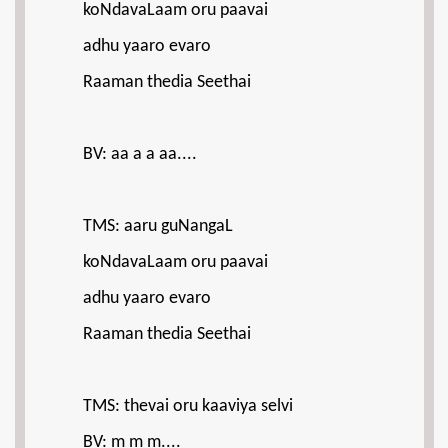
koNdavaLaam oru paavai
adhu yaaro evaro
Raaman thedia Seethai
BV: aa a a aa....
TMS: aaru guNangaL
koNdavaLaam oru paavai
adhu yaaro evaro
Raaman thedia Seethai
TMS: thevai oru kaaviya selvi
BV: m m m....