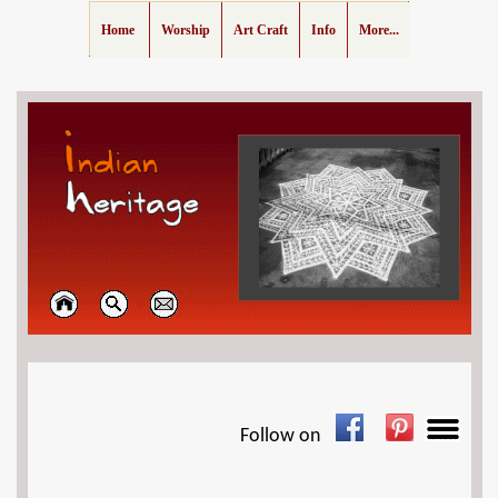
Home
Worship
Art Craft
Info
More...
Follow on