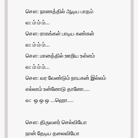
சௌ: நாணத்தில் ஆடிய பாதம்
வ: ம் ம் ம்...
சௌ: ராகங்கள் பாடிய கண்கள்
வ: ம் ம் ம்...
சௌ: மானத்தில் ஊறிய உள்ளம்
வ: ம் ம் ம்...
சௌ: வர வேண்டும் நாயகன் இல்லம்
எல்லாம் உன்னோடு தானோ....
வ: ஒ ஒ ஒ ...ஹொ....
சௌ: திருவளர் செல்வியோ
நான் தேடிய தலைவியோ