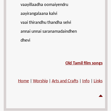
vaayillaadha oomaiyendru
aayirangalaana kalvi
vaai thirandhu thandha selvi
annai unnai saranamadaindhen
dhevi
Old Tamil film songs
Home
|
Worship
|
Arts and Crafts
|
Info
|
Links