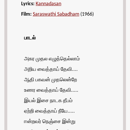
Lyrics:
Kannadasan
Film:
Saraswathi Sabadham
(1966)
பாடல்
அகர முதல எழுத்தெல்லாம்
அறிய வைத்தாய் தேவி....
ஆதி பகவன் முதலென்றே
உணர வைத்தாய் தேவி.....
இயல் இசை நாடக தீபம்
ஏற்றி வைத்தாய் நீயே.....
ஈன்றவர் நெஞ்சை இன்று