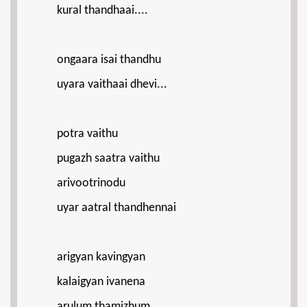
kural thandhaai....
ongaara isai thandhu
uyara vaithaai dhevi...
potra vaithu
pugazh saatra vaithu
arivootrinodu
uyar aatral thandhennai
arigyan kavingyan
kalaigyan ivanena
arulum thamizhum