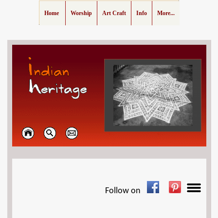
Home
Worship
Art Craft
Info
More...
Follow on