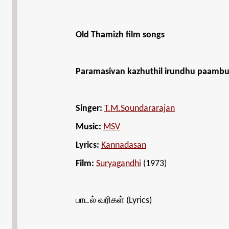
Old Thamizh film songs
Paramasivan kazhuthil irundhu paambu
Singer:
T.M.Soundararajan
Music:
MSV
Lyrics:
Kannadasan
Film:
Suryagandhi
(1973)
பாடல் வரிகள் (Lyrics)