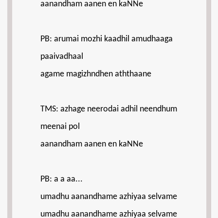
aanandham aanen en kaNNe
PB: arumai mozhi kaadhil amudhaaga
paaivadhaal
agame magizhndhen aththaane
TMS: azhage neerodai adhil neendhum
meenai pol
aanandham aanen en kaNNe
PB: a a aa...
umadhu aanandhame azhiyaa selvame
umadhu aanandhame azhiyaa selvame