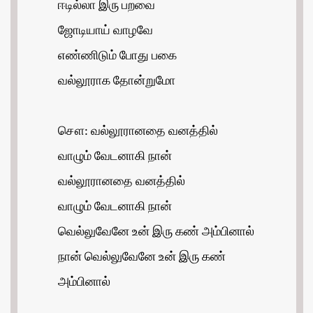
ஈடில்லா இரு பறவை
ஜோடியாய் வாழவே
எண்ணிடும் போது பகை
வல்லூராக தோன்றுமோ
சௌ: வல்லூரானதை வனத்தில்
வாழும் வேடனாகி நான்
வல்லூரானதை வனத்தில்
வாழும் வேடனாகி நான்
வெல்லுவேனே உன் இரு கண் அம்பினால்
நான் வெல்லுவேனே உன் இரு கண்
அம்பினால்