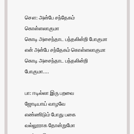
சௌ: அன்பே சந்தேகம்
கொள்ளலாகுமா
கொடி அசைந்தாட பந்தலின்றி போகுமா
என் அன்பே சந்தேகம் கொள்ளலாகுமா
கொடி அசைந்தாட பந்தலின்றி
போகுமா....
பா: ஈடில்லா இரு பறவை
ஜோடியாய் வாழவே
எண்ணிடும் போது பகை
வல்லூராக தோன்றுமோ