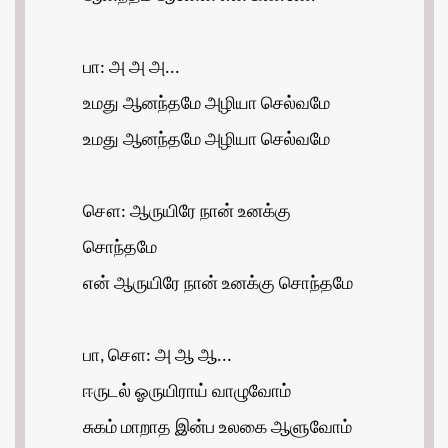
பா: அ அ அ...
உமது ஆனந்தமே அழியா செல்வமே
உமது ஆனந்தமே அழியா செல்வமே
சௌ: ஆருயிரே நான் உனக்கு
சொந்தமே
என் ஆருயிரே நான் உனக்கு சொந்தமே
பா, சௌ: அ ஆ ஆ...
ஈருடல் ஓருயிராய் வாழுவோம்
சுகம் மாறாத இன்ப உலகை ஆளுவோம்