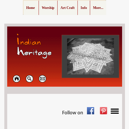
Home
Worship
Art Craft
Info
More...
Follow on