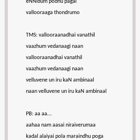
eNNidum podhu pagai
vallooraaga thondrumo
TMS: vallooraanadhai vanathil
vaazhum vedanaagi naan
vallooraanadhai vanathil
vaazhum vedanaagi naan
velluvene un iru kaN ambinaal
naan velluvene un iru kaN ambinaal
PB: aa aa...
aahaa nam aasai niraiverumaa
kadal alaiyai pola maraindhu poga