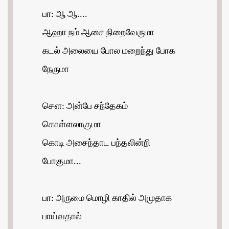
பா: ஆ ஆ....
ஆஹா நம் ஆசை நிறைவேருமா
கடல் அலையை போல மறைந்து போக
நேருமா
சௌ: அன்பே சந்தேகம்
கொள்ளலாகுமா
கொடி அசைந்தாட பந்தலின்றி
போகுமா...
பா: அருமை மொழி காதில் அமுதாக
பாய்வதால்