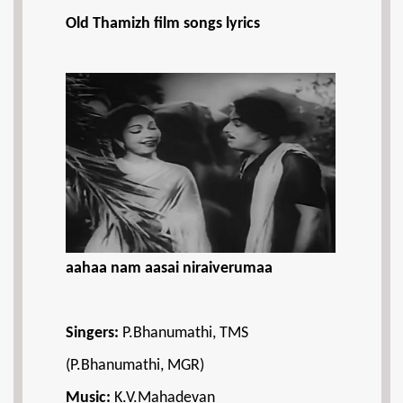
Old Thamizh film songs lyrics
aahaa nam aasai niraiverumaa
Singers:
P.Bhanumathi, TMS
(P.Bhanumathi, MGR)
Music:
K.V.Mahadevan