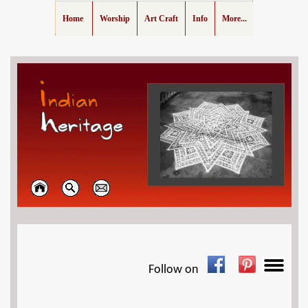
Home
Worship
Art Craft
Info
More...
Follow on