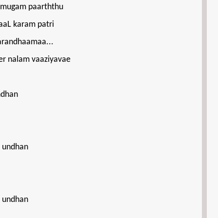
 mugam paarththu
aaL karam patri
arandhaamaa...
er nalam vaaziyavae
ndhan
a undhan
a undhan