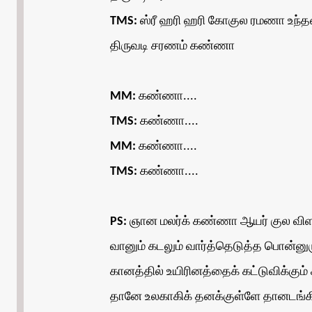
TMS:
ஸ்ரீ ஹரி ஹரி கோகுல ரமணா உந்த
திருவடி சரணம் கண்ணா
MM:
கண்ணா....
TMS:
கண்ணா....
MM:
கண்ணா....
TMS:
கண்ணா....
PS:
ஞான மலர்க் கண்ணா ஆயர் குல வி
வானும் கடலும் வார்த்தெடுத்த பொன்னு
கானத்தில் உயிரினத்தைக் கட்டுவிக்கும
தானே உலகாகிக் தனக்குள்ளே தானடங்க