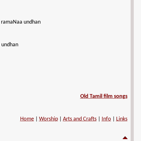
la ramaNaa undhan
a undhan
Old Tamil film songs
Home
|
Worship
|
Arts and Crafts
|
Info
|
Links