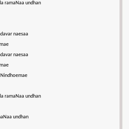
kula ramaNaa undhan
davar naesaa
emae
davar naesaa
emae
aNindhoemae
kula ramaNaa undhan
ramaNaa undhan