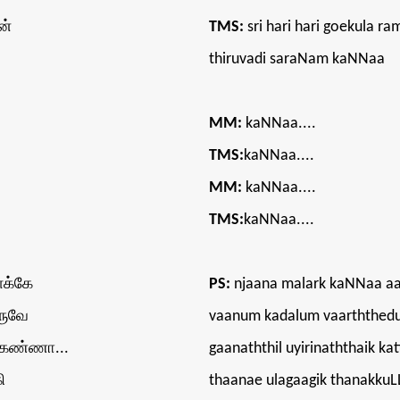
ன்
TMS:
sri hari hari goekula 
thiruvadi saraNam kaNNaa
MM:
kaNNaa....
TMS:
kaNNaa....
MM:
kaNNaa....
TMS:
kaNNaa....
ளக்கே
PS:
njaana malark kaNNaa aay
ருவே
vaanum kadalum vaarththed
் கண்ணா...
gaanaththil uyirinaththaik k
ி
thaanae ulagaagik thanakkuL