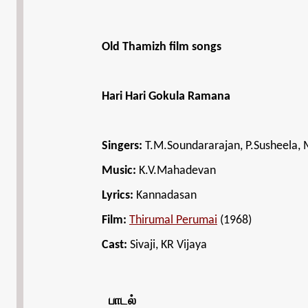
Old Thamizh film songs
Hari Hari Gokula Ramana
Singers:
T.M.Soundararajan, P.Susheela,
Music:
K.V.Mahadevan
Lyrics:
Kannadasan
Film:
Thirumal Perumai
(1968)
Cast:
Sivaji, KR Vijaya
பாடல்