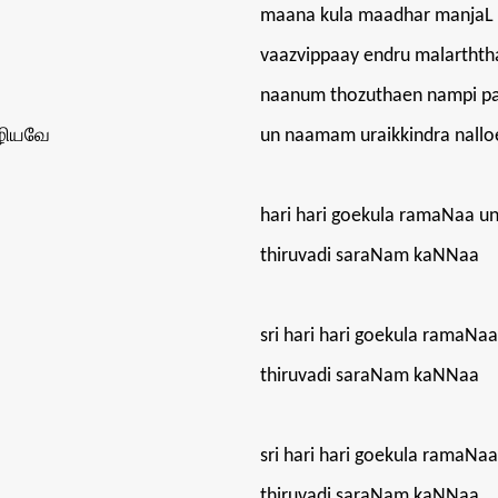
maana kula maadhar manjaL
vaazvippaay endru malarthth
naanum thozuthaen nampi p
ாழியவே
un naamam uraikkindra nallo
hari hari goekula ramaNaa u
thiruvadi saraNam kaNNaa
sri hari hari goekula ramaNa
thiruvadi saraNam kaNNaa
sri hari hari goekula ramaNa
thiruvadi saraNam kaNNaa