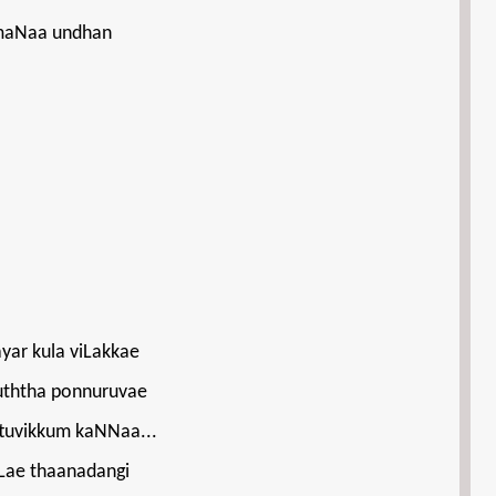
ramaNaa undhan
ar kula viLakkae
uththa ponnuruvae
attuvikkum kaNNaa...
Lae thaanadangi