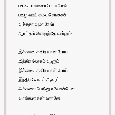
பச்சை மாமலை போல் மேனி
பவழ வாய் கமல செங்கண்
அச்சுதா அமர ரே ரே
ஆயர்தம் கொழுந்தே என்னும்
இச்சுவை தவிர யான் போய்
இந்திர லோகம் ஆளும்
இச்சுவை தவிர யான் போய்
இந்திர லோகம் ஆளும்
அச்சுவை பெறினும் வேண்டேன்
அரங்கமா நகர் உளானே