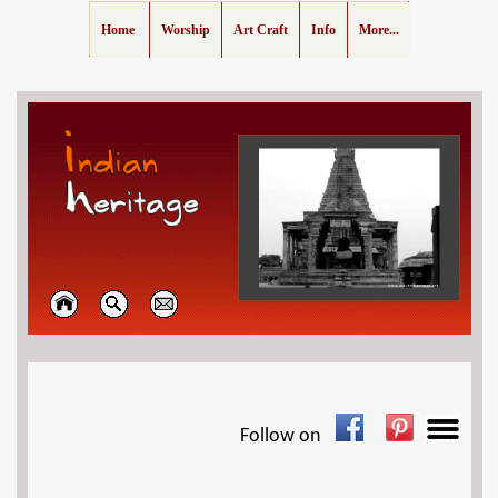
Home
Worship
Art Craft
Info
More...
Follow on