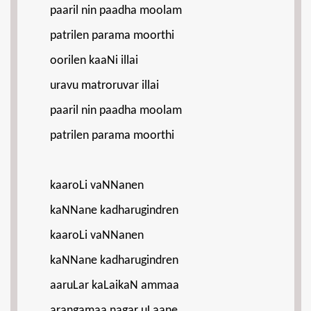
paaril nin paadha moolam
patrilen parama moorthi
oorilen kaaNi illai
uravu matroruvar illai
paaril nin paadha moolam
patrilen parama moorthi
kaaroLi vaNNanen
kaNNane kadharugindren
kaaroLi vaNNanen
kaNNane kadharugindren
aaruLar kaLaikaN ammaa
arangamaa nagar uLaane