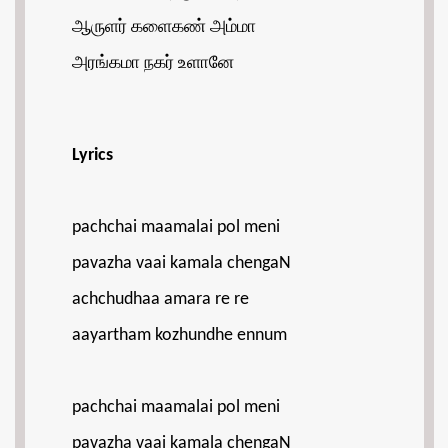
ஆருளர் களைகண் அம்மா
அரங்கமா நகர் உளானே
Lyrics
pachchai maamalai pol meni
pavazha vaai kamala chengaN
achchudhaa amara re re
aayartham kozhundhe ennum
pachchai maamalai pol meni
pavazha vaai kamala chengaN