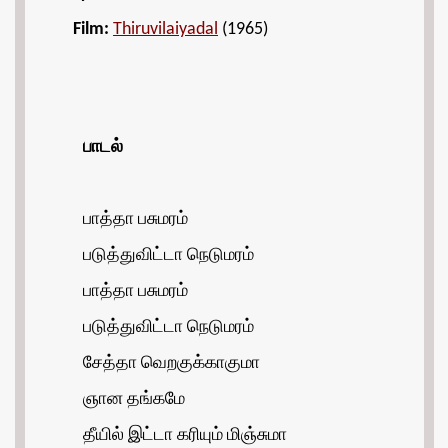
Film:
Thiruvilaiyadal
(1965)
பாடல்
பாத்தா பசுமரம்
படுத்துவிட்டா நெடுமரம்
பாத்தா பசுமரம்
படுத்துவிட்டா நெடுமரம்
சேத்தா வெறகுக்காகுமா
ஞான தங்கமே
தீயில் இட்டா கரியும் மிஞ்சுமா