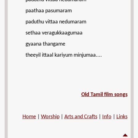
paathaa pasumaram
paduthu vittaa nedumaram
sethaa veragukkaagumaa
gyaana thangame
theeyil ittaal kariyum minjumaa....
Old Tamil film songs
Home
|
Worship
|
Arts and Crafts
|
Info
|
Links