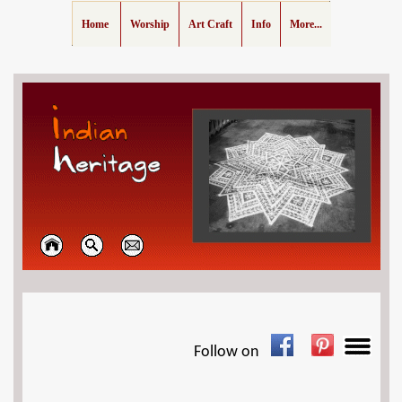
Home
Worship
Art Craft
Info
More...
Follow on