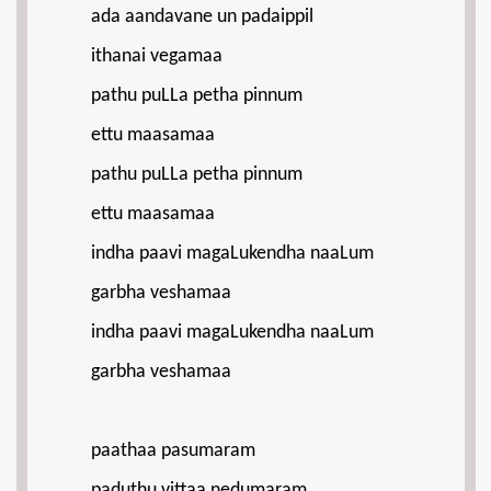
ada aandavane un padaippil
ithanai vegamaa
pathu puLLa petha pinnum
ettu maasamaa
pathu puLLa petha pinnum
ettu maasamaa
indha paavi magaLukendha naaLum
garbha veshamaa
indha paavi magaLukendha naaLum
garbha veshamaa
paathaa pasumaram
paduthu vittaa nedumaram