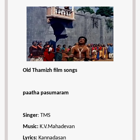
Old Thamizh film songs
paatha pasumaram
Singer
: TMS
Music:
K.V.Mahadevan
Lyrics:
Kannadasan