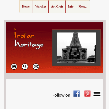
Home
Worship
Art Craft
Info
More...
Follow on