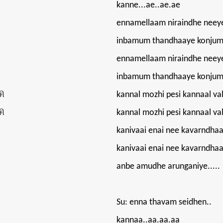
kanne...ae..ae.ae
ennamellaam niraindhe neey
inbamum thandhaaye konjum 
ennamellaam niraindhe neey
inbamum thandhaaye konjum 
ி
kannal mozhi pesi kannaal val
ி
kannal mozhi pesi kannaal val
kanivaai enai nee kavarndha
kanivaai enai nee kavarndha
anbe amudhe arunganiye.....
Su: enna thavam seidhen..
kannaa..aa.aa.aa