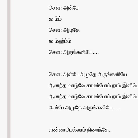
சௌ: அன்பே
சு: ம்ம்
சௌ: அமுதே
சு: ம்ஹ்ம்ம்
சௌ: அருங்கனியே....
சௌ: அன்பே அமுதே அருங்கனியே
ஆனந்த வாழ்வே காண்போம் நாம் இனிய
ஆனந்த வாழ்வே காண்போம் நாம் இனிய
அன்பே அமுதே அருங்கனியே.....
எண்ணமெல்லாம் நிறைந்தே..