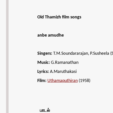
Old Thamizh film songs
anbe amudhe
Singers:
T.M.Soundararajan, P.Susheela (S
Music:
G.Ramanathan
Lyrics:
A.Maruthakasi
Film:
Uthamaputhiran
(1958)
பாடல்