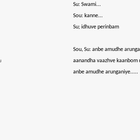
Su: Swami...
Sou: kanne...
Su; idhuve perinbam
Sou, Su: anbe amudhe arunga
ே
aanandha vaazhve kaanbom 
anbe amudhe arunganiye.....