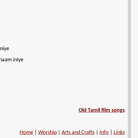
niye
naam iniye
Old Tamil film songs
Home
|
Worship
|
Arts and Crafts
|
Info
|
Links