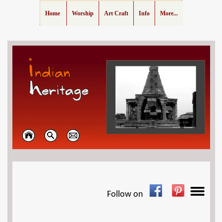
Home
Worship
Art Craft
Info
More...
Follow on