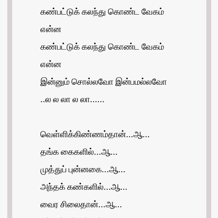
கண்பட்டுக் கலந்து கொண்ட வேகம்
என்ன
கண்பட்டுக் கலந்து கொண்ட வேகம்
என்ன
இன்னும் சொல்லவோ இன்பமல்லவோ
..ல ல லா ல லா......
வெள்ளிக்கிண்ணம்தான்...ஆ...
தங்க கைகளில்...ஆ...
முத்துப் புன்னகை...ஆ...
அந்தக் கண்களில்...ஆ...
வைர சிலைதான்...ஆ...