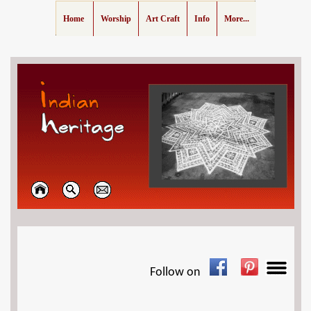
Home
Worship
Art Craft
Info
More...
Follow on