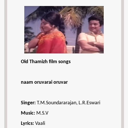
Old Thamizh film songs
naam oruvarai oruvar
Singer:
T.M.Soundararajan, L.R.Eswari
Music:
M.S.V
Lyrics:
Vaali