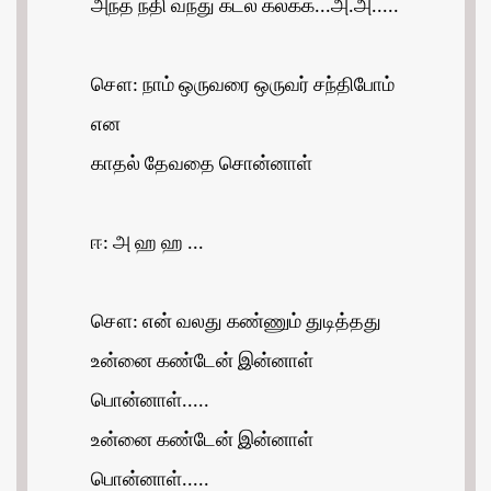
அந்த நதி வந்து கடல் கலக்க...அ.அ.....
சௌ: நாம் ஒருவரை ஒருவர் சந்திபோம்
என
காதல் தேவதை சொன்னாள்
ஈ: அ ஹ ஹ ...
சௌ: என் வலது கண்ணும் துடித்தது
உன்னை கண்டேன் இன்னாள்
பொன்னாள்.....
உன்னை கண்டேன் இன்னாள்
பொன்னாள்.....