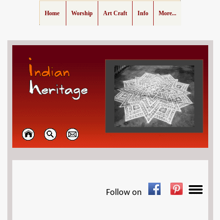
Home
Worship
Art Craft
Info
More...
Follow on