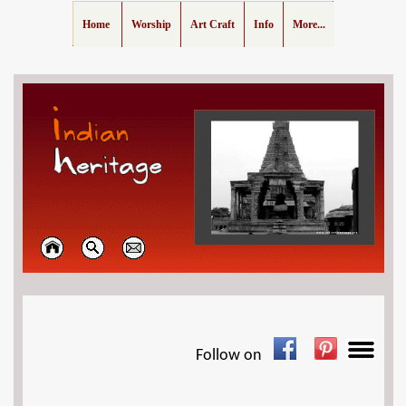
Home
Worship
Art Craft
Info
More...
Follow on